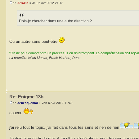
de
Arrakis
» Jeu 5 Avr 2012 21:13
Dois-je chercher dans une autre direction ?
Ou un autre sens peut-être
"On ne peut comprendre un processus en l'interrompant. La compréhension doit rejoi
La première loi du Mentat, Frank Herbert, Dune
Re: Enigme 13b
de
cenesquemoi
» Ven 6 Avr 2012 11:40
coucou
j'ai relu tout le topic, j'ai fait dans tous les sens et rien de rien
Je dois bien partir de mes 4 résultats d'opérations pour trouver la répon