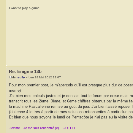
I want to play a game.
Re: Enigme 13b
de
redfly
» Lun 28 Mai 2012 19:07
Pour mon premier post, je m'aperçois qu'il est presque plus dur de pose
même)
J'ai bien mes calculs justes et je connais tout le forum par cœur mais m
transcrit tous les 2ème, 3ème, et 6ème chiffres obtenus par la même faço
la machine Pascalienne remise au goût du jour. J'ai bien laissé reposer le
j'obtienne 4 lettres à partir de mes solutions retranscrites à partir d'un 
Et bien que nous soyons le lundi de Pentecôte je n'ai pas eu la visite de l
J'existe....Je me suis rencontré (e)... GOTLIB