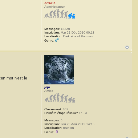
Arrakis
Administrateur
Messages:
18228
Inscription:
Mar 21 Déc 2010 00:13
Localisation:
Dark side of the moon
Genre:
cun mot n'est le
jojo
Amibe
Classement:
662
Dernière étape résolue:
16 - a
Messages:
5
Inscription:
Jeu 23 Aoû 2012 14:13
Localisation:
reunion
Genre: