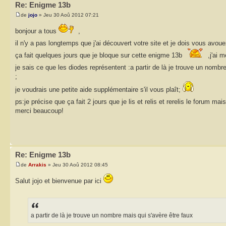
Re: Enigme 13b
de
jojo
» Jeu 30 Aoû 2012 07:21
bonjour a tous
,
il n'y a pas longtemps que j'ai découvert votre site et je dois vous av
ça fait quelques jours que je bloque sur cette enigme 13b
,j'ai 
je sais ce que les diodes représentent :a partir de là je trouve un nombre
;
je voudrais une petite aide supplémentaire s'il vous plaît;
ps:je précise que ça fait 2 jours que je lis et relis et rerelis le forum mai
merci beaucoup!
Re: Enigme 13b
de
Arrakis
» Jeu 30 Aoû 2012 08:45
Salut jojo et bienvenue par ici
a partir de là je trouve un nombre mais qui s'avère être faux