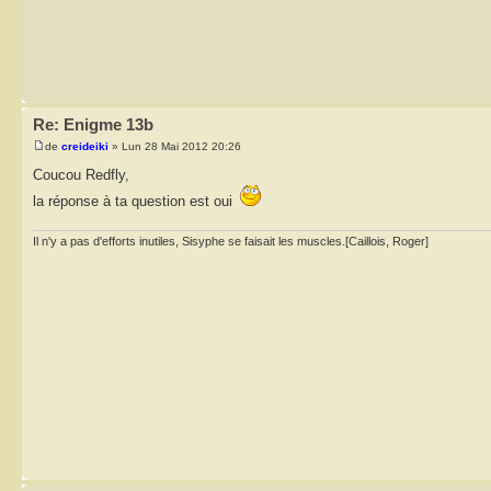
Re: Enigme 13b
de
creideiki
» Lun 28 Mai 2012 20:26
Coucou Redfly,
la réponse à ta question est oui
Il n'y a pas d'efforts inutiles, Sisyphe se faisait les muscles.[Caillois, Roger]