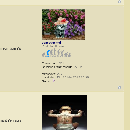
cenesquemoi
Postralopithèque
reur. bon j'ai
Classement:
334
Dernière étape résolue:
22 - b
Messages:
227
Inscription:
Dim 25 Mar 2012 20:38
Genre:
nant j'en suis