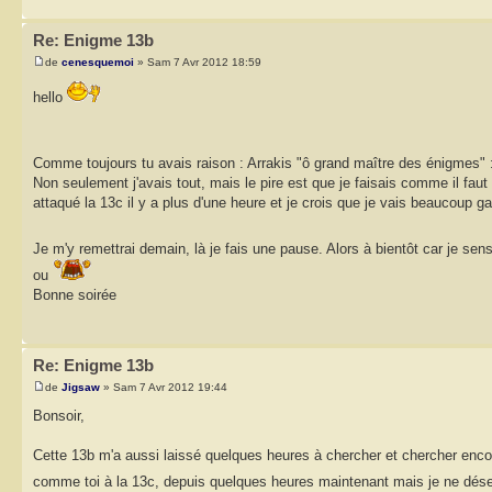
Re: Enigme 13b
de
cenesquemoi
» Sam 7 Avr 2012 18:59
hello
Comme toujours tu avais raison : Arrakis "ô grand maître des énigmes"
Non seulement j'avais tout, mais le pire est que je faisais comme il faut p
attaqué la 13c il y a plus d'une heure et je crois que je vais beaucoup ga
Je m'y remettrai demain, là je fais une pause. Alors à bientôt car je sen
ou
Bonne soirée
Re: Enigme 13b
de
Jigsaw
» Sam 7 Avr 2012 19:44
Bonsoir,
Cette 13b m'a aussi laissé quelques heures à chercher et chercher encore 
comme toi à la 13c, depuis quelques heures maintenant mais je ne dés