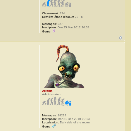
Classement:
334
Dernière étape résolue:
22 - b
Messages:
227
Inscription:
Dim 25 Mar 2012 20:38
Genre:
Arrakis
Administrateur
Messages:
18228
Inscription:
Mar 21 Déc 2010 00:13
Localisation:
Dark side of the moon
Genre: