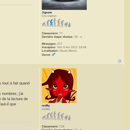
Jigsaw
Cro-matron
Classement:
77
Dernière étape résolue:
38 - e
Messages:
417
Inscription:
Ven 6 Avr 2012 19:48
Localisation:
Haute-Marne
Genre:
 tout à fait quand
 nombres, j'ai
 de la lecture de
aut-il que
redfly
Amibe
Classement:
726
Dernière étape résolue:
15 - b