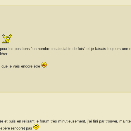
 :
our les positions "un nombre incalculable de fois" et je faisais toujours une er
lérer.
s que je vais encore être
et puis en relisant le forum très minutieusement, j'ai fini par trouver, mainte
espère (encore) pas