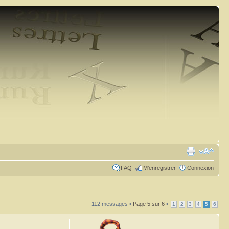
FAQ
M’enregistrer
Connexion
112 messages •
Page
5
sur
6
•
1
2
3
4
5
6