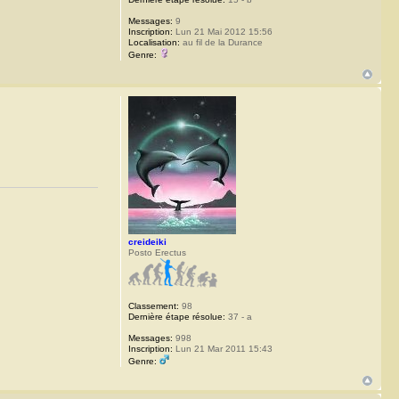
Messages:
9
Inscription:
Lun 21 Mai 2012 15:56
Localisation:
au fil de la Durance
Genre:
creideiki
Posto Erectus
Classement:
98
Dernière étape résolue:
37 - a
Messages:
998
Inscription:
Lun 21 Mar 2011 15:43
Genre: