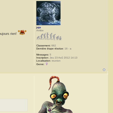
jojo
Amibe
oujours rien!
Classement:
662
Dernière étape résolue:
16 - a
Messages:
5
Inscription:
Jeu 23 Aoû 2012 14:13
Localisation:
reunion
Genre: