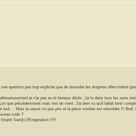
r une question pas trop explicite que de résoudre les énigmes elles-même (pas
alheureusement je n'ai pas eu le fameux déclic. j'ai lu dans tous les sens mes
n que précédemment mais rien de vient. J'ai bien vu qu'il fallait tenir compte
 tout.... Mais la sauce n'a pas pris et la pièce montée est retombée !!! Bref, f
nouveau code ?
'esprit Sain(t) d'Enigmatron !!!!!