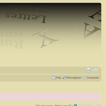
FAQ
M’enregistrer
Connexion
531 messages •
Page
1
sur
27
•
...
1
2
3
4
5
27