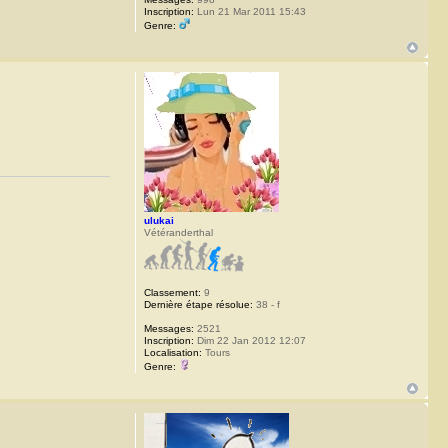
Inscription:
Lun 21 Mar 2011 15:43
Genre:
ulukai
Vétéranderthal
Classement:
9
Dernière étape résolue:
38 - f
Messages:
2521
Inscription:
Dim 22 Jan 2012 12:07
Localisation:
Tours
Genre: