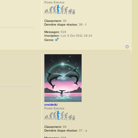
Posto Erectus
Classement:
30
Dernière étape résolue:
38 - f
Messages:
516
Inscription:
Lun 3 Oct 2011 18:14
Genre:
creideiki
Posto Erectus
Classement:
98
Dernière étape résolue:
37 - a
Messages:
998