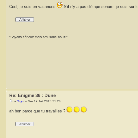
Cool, je suis en vacances
S'il n'y a pas d'étape sonore, je suis sur le
"Soyons sérieux mais amusons-nous!"
Re: Enigme 36 : Dune
de
Styx
» Mer 17 Juil 2013 21:26
ah bon parce que tu travailles ?