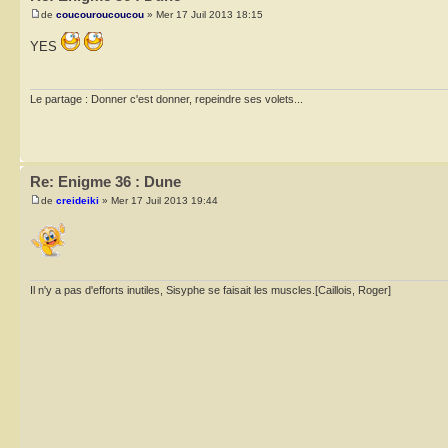
de
coucouroucoucou
» Mer 17 Juil 2013 18:15
YES
Le partage : Donner c'est donner, repeindre ses volets...
Re: Enigme 36 : Dune
de
creideiki
» Mer 17 Juil 2013 19:44
Il n'y a pas d'efforts inutiles, Sisyphe se faisait les muscles.[Caillois, Roger]