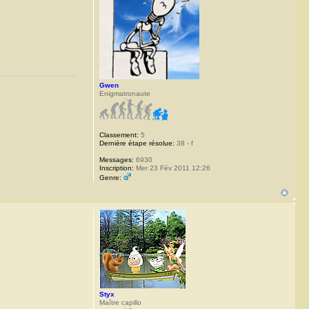
Gwen
Enigmatronaute
Classement:
5
Dernière étape résolue:
38 - f
Messages:
6930
Inscription:
Mer 23 Fév 2011 12:26
Genre:
Styx
Maître capillo