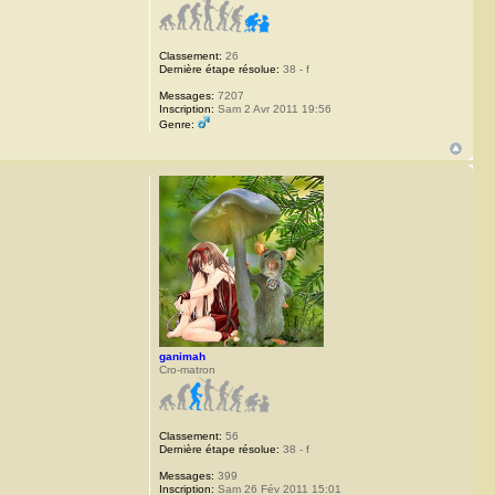
Classement:
26
Dernière étape résolue:
38 - f
Messages:
7207
Inscription:
Sam 2 Avr 2011 19:56
Genre:
ganimah
Cro-matron
Classement:
56
Dernière étape résolue:
38 - f
Messages:
399
Inscription:
Sam 26 Fév 2011 15:01