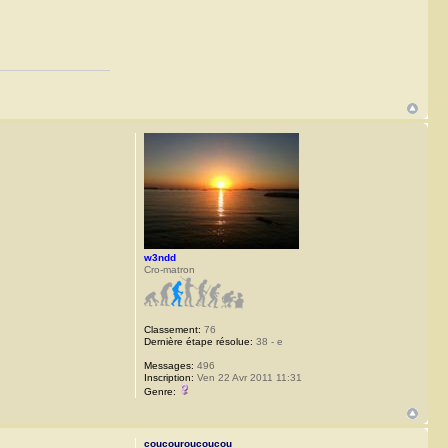
w3ndd
Cro-matron
Classement:
76
Dernière étape résolue:
38 - e
Messages:
496
Inscription:
Ven 22 Avr 2011 11:31
Genre:
coucouroucoucou