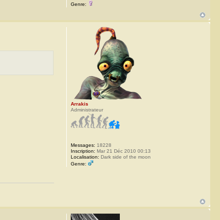
Genre:
Arrakis
Administrateur
Messages:
18228
Inscription:
Mar 21 Déc 2010 00:13
Localisation:
Dark side of the moon
Genre: