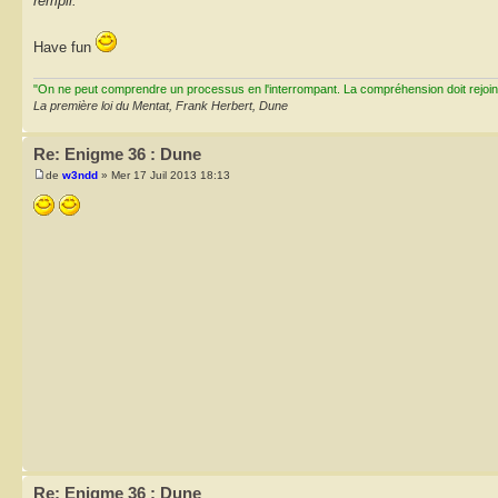
rempli.
Have fun
"On ne peut comprendre un processus en l'interrompant. La compréhension doit rejoi
La première loi du Mentat, Frank Herbert, Dune
Re: Enigme 36 : Dune
de
w3ndd
» Mer 17 Juil 2013 18:13
Re: Enigme 36 : Dune