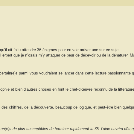
il ait fallu attendre 36 énigmes pour en voir arriver une sur ce sujet.
 Herbert que je n’osais m’y attaquer de peur de décevoir ou de la dénaturer.
ù certain(e)s parmi vous voudraient se lancer dans cette lecture passionnante q
sophie et bien d’autres choses en font le chef-d’œuvre reconnu de la littératur
, des chiffres, de la découverte, beaucoup de logique, et peut-être bien quel
n(e)s de plus susceptibles de terminer rapidement la 35, l’aide ouvrira dès q