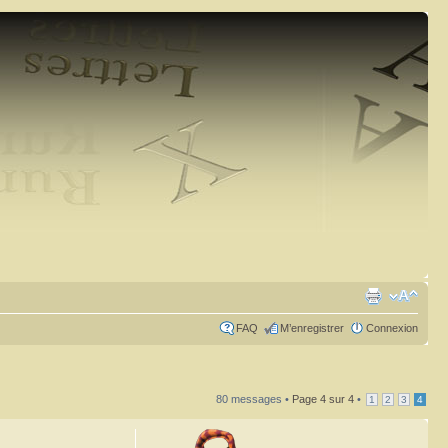
FAQ
M’enregistrer
Connexion
80 messages •
Page
4
sur
4
•
1
2
3
4