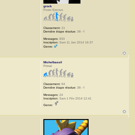
grock
Posto Erectus
Classement:
21
Dernière étape résolue:
38 - f
Messages:
933
Inscription:
Sam 11 Jan 2014 16:37
Genre:
Michelbassil
Primal
Classement:
64
Dernière étape résolue:
38 - f
Messages:
24
Inscription:
Sam 1 Fév 2014 12:41
Genre: