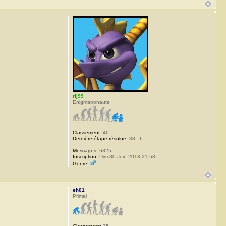
rij99
Enigmatronaute
Classement:
46
Dernière étape résolue:
38 - f
Messages:
6325
Inscription:
Dim 30 Juin 2013 21:58
Genre:
eh01
Primal