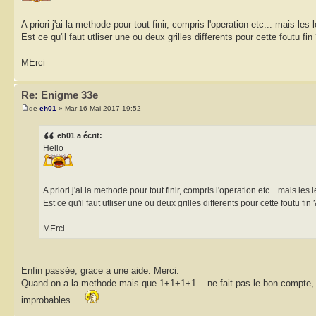
A priori j'ai la methode pour tout finir, compris l'operation etc... mais les
Est ce qu'il faut utliser une ou deux grilles differents pour cette foutu fin
MErci
Re: Enigme 33e
de
eh01
» Mar 16 Mai 2017 19:52
eh01 a écrit:
Hello
A priori j'ai la methode pour tout finir, compris l'operation etc... mais les 
Est ce qu'il faut utliser une ou deux grilles differents pour cette foutu fin 
MErci
Enfin passée, grace a une aide. Merci.
Quand on a la methode mais que 1+1+1+1... ne fait pas le bon compte, c
improbables...