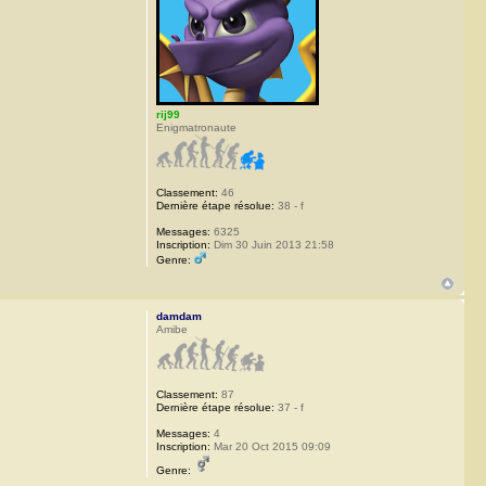
rij99
Enigmatronaute
Classement:
46
Dernière étape résolue:
38 - f
Messages:
6325
Inscription:
Dim 30 Juin 2013 21:58
Genre:
damdam
Amibe
Classement:
87
Dernière étape résolue:
37 - f
Messages:
4
Inscription:
Mar 20 Oct 2015 09:09
Genre: