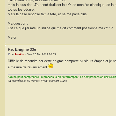
J'ai obtenu un ok, la validation de ma c***
mais la plus rien. J'ai tenté d'utiliser la c*** de manière classique, de la
toutes les décrire.
Mais la case réponse fait la tête, et ne me parle plus.
Ma question :
Est ce que j'ai raté un indice qui me dit comment positionné ma c*** ?
Merci
Re: Enigme 33e
de
Arrakis
» Sam 25 Mai 2019 10:55
Difficile de répondre car cette énigme comporte plusieurs étapes et je ne 
à mesure de l'avancement
"On ne peut comprendre un processus en l'interrompant. La compréhension doit rejoi
La première loi du Mentat, Frank Herbert, Dune