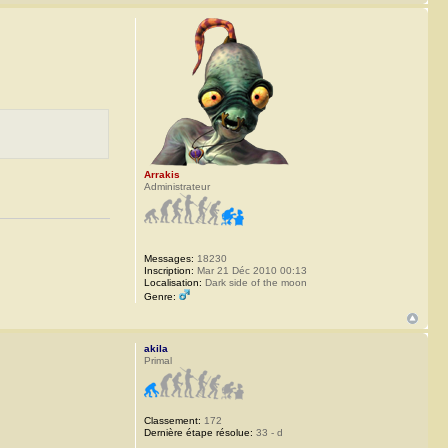
Arrakis
Administrateur
Messages:
18230
Inscription:
Mar 21 Déc 2010 00:13
Localisation:
Dark side of the moon
Genre:
akila
Primal
Classement:
172
Dernière étape résolue:
33 - d