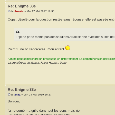
Re: Enigme 33e
de
Arrakis
» Mer 17 Mai 2017 16:33
Oops, désolé pour la question restée sans réponse, elle est passée ent
Et je ne parle meme pas des solutions Arrakisienne avec des suites de l
Point tu ne brute-forceras, mon enfant
"On ne peut comprendre un processus en l'interrompant. La compréhension doit rejoi
La première loi du Mentat, Frank Herbert, Dune
Re: Enigme 33e
de
akila
» Ven 24 Mai 2019 16:27
Bonjour,
j'ai retourné ma grille dans tout les sens mais rien