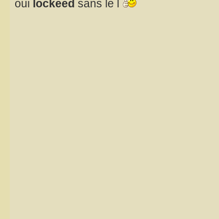
oui
lockeed
sans le l