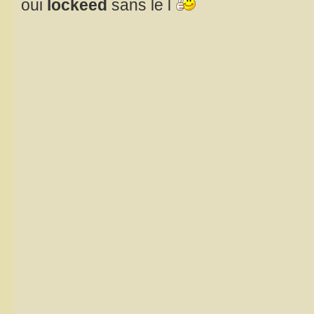
oui
lockeed
sans le l