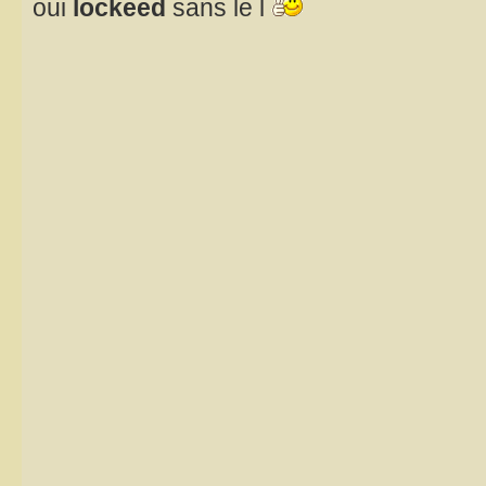
oui
lockeed
sans le l