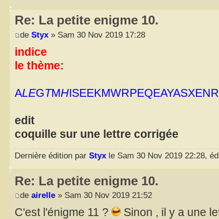
Re: La petite enigme 10.
de
Styx
» Sam 30 Nov 2019 17:28
indice
le thème:
A
L
E
G
T
M
H
ISEEKMWRPEQEAYASXEN
edit
coquille sur une lettre corrigée
Dernière édition par
Styx
le Sam 30 Nov 2019 22:28, édit
Re: La petite enigme 10.
de
airelle
» Sam 30 Nov 2019 21:52
C'est l'énigme 11 ?
Sinon , il y a une l