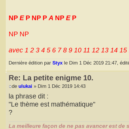
NP
E
P NP P
A
NP
E
P
NP NP
avec 1 2 3 4 5 6 7 8 9 10 11 12 13 14 15
Dernière édition par
Styx
le Dim 1 Déc 2019 21:47, édité
Re: La petite enigme 10.
de
ulukai
» Dim 1 Déc 2019 14:43
la phrase dit :
"Le thème est mathématique"
?
La meilleure façon de ne pas avancer est de s