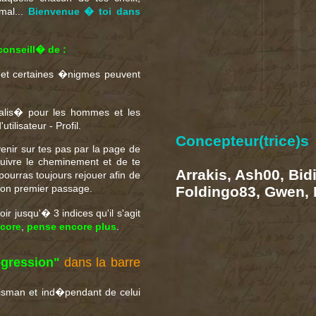
mal...
Bienvenue � toi dans
conseill� de :
 et certaines �nigmes peuvent
nalis� pour les hommes et les
ilisateur - Profil.
Concepteur(trice)s
evenir sur tes pas par la page de
uivre le cheminement et de te
Arrakis, Ash00, Bidi
 pourras toujours rejouer afin de
 ton premier passage.
Foldingo83, Gwen,
r jusqu'� 3 indices qu'il s'agit
core
,
pense encore plus
.
gression"
dans la barre
isman et ind�pendant de celui