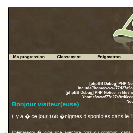
Ma progression
Classement
Enigmatron
[phpBB Debug] PHP Not
include(/home/www/77d27a9c46
[phpBB Debug] PHP Notice
: in file
/h
'/home/www/77d27a9c46cce8c
Nou
Bonjour visiteur(euse)
Il y a � ce jour 168 �nigmes disponibles dans le 
Pr�pare-toi � vivre une aventure hors du commun, dans l