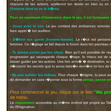
chacune de tes actions, scelleront ton destin en bien ou en 
l'histoire dont tu es le h�ros
.
Pour un maximum d'immersion dans le jeu, il est fortement 
-
Jouer avec le son
. Le jeu contient des ambiances sonores
faire appel � ton audition.
-
D�finir ton genre (homme-femme)
. Le r�cit est person
femmes. Ce r�glage se fait depuis le forum dans ton panneau d'ut
-
Te laisser porter par tes choix
. Bien qu'il soit possible de r
progression qui sauvegarde chaque �tape, le mieux est de s
laisser guider par tes actions. Une fois arriv� � destination, tu
d�couvrir les secrets que tu auras laiss�s derri�re toi lors de
-
Ne pas oublier les indices
. Pour chaque �nigme, tu peux avoi
de demander en case r�ponse sous la forme
pense
,
pense en
Pour commencer le jeu, clique sur le lien
"Ma pro
de menu.
Le
classement
accessible au m�me endroit est propre au Tal
de l'Enigmatron.