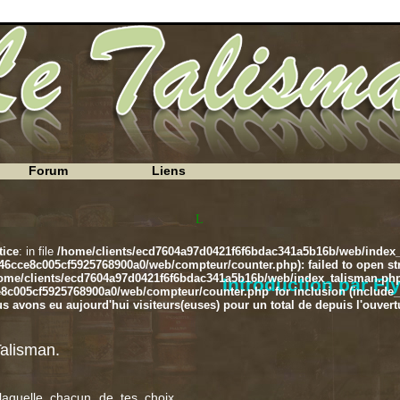
Forum
Liens
Le chapitre 4 du Talisman est main
ice
: in file
/home/clients/ecd7604a97d0421f6f6bdac341a5b16b/web/index
cce8c005cf5925768900a0/web/compteur/counter.php): failed to open stre
ome/clients/ecd7604a97d0421f6f6bdac341a5b16b/web/index_talisman.ph
Introduction par Fl
005cf5925768900a0/web/compteur/counter.php' for inclusion (include_pa
s avons eu aujourd'hui visiteurs(euses) pour un total de depuis l'ouvert
Talisman.
aquelle chacun de tes choix,