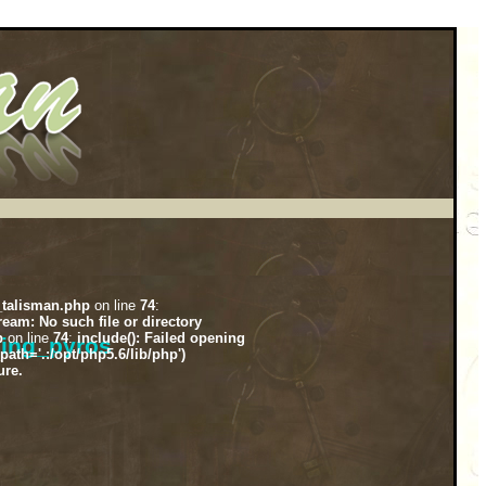
_talisman.php
on line
74
:
am: No such file or directory
p
on line
74
:
include(): Failed opening
ying_pyros
th='.:/opt/php5.6/lib/php')
ure.