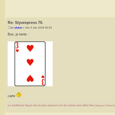
Re: Styxexpress 70.
de
ulukai
» Ven 5 Jan 2018 00:53
Bon, je tente :
carte
La meilleure façon de ne pas avancer est de suivre une idée fixe
(Jacques Prévert)