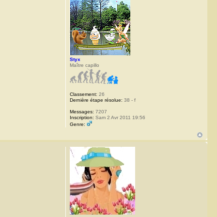
Styx
Maître capillo
Classement:
26
Dernière étape résolue:
38 - f
Messages:
7207
Inscription:
Sam 2 Avr 2011 19:56
Genre: