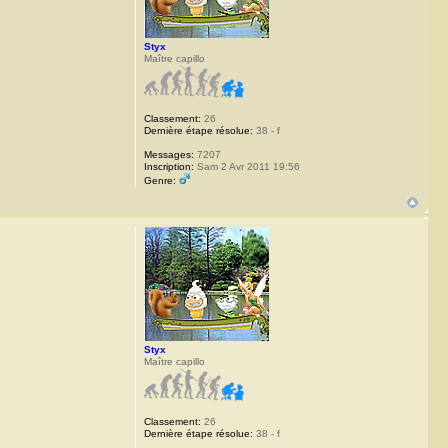
Styx
Maître capillo
Classement:
26
Dernière étape résolue:
38 - f
Messages:
7207
Inscription:
Sam 2 Avr 2011 19:56
Genre:
Styx
Maître capillo
Classement:
26
Dernière étape résolue:
38 - f