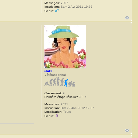
Messages:
7207
Inscription:
Sam 2 Avr 2011 19:56
Genre:
ulukai
Vétéranderthal
Classement:
9
Dernière étape résolue:
38 - f
Messages:
2521
Inscription:
Dim 22 Jan 2012 12:07
Localisation:
Tours
Genre: