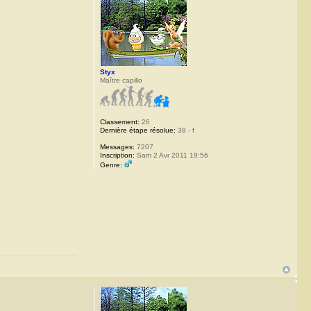
Styx
Maître capillo
Classement:
26
Dernière étape résolue:
38 - f
Messages:
7207
Inscription:
Sam 2 Avr 2011 19:56
Genre: