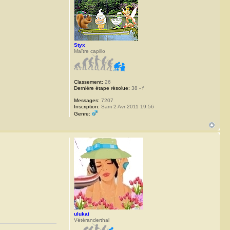
Styx
Maître capillo
Classement:
26
Dernière étape résolue:
38 - f
Messages:
7207
Inscription:
Sam 2 Avr 2011 19:56
Genre:
ulukai
Vétéranderthal