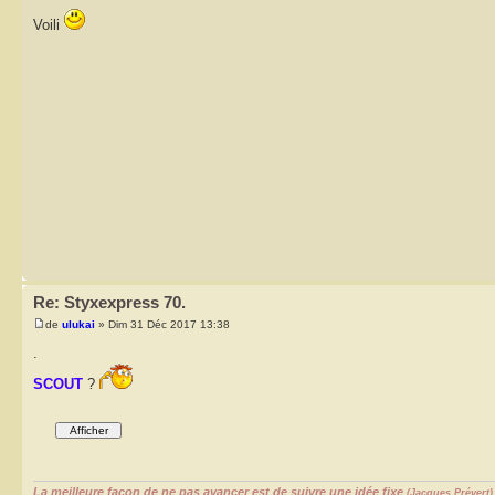
Voili
Re: Styxexpress 70.
de
ulukai
» Dim 31 Déc 2017 13:38
.
SCOUT
?
La meilleure façon de ne pas avancer est de suivre une idée fixe
(Jacques Prévert)