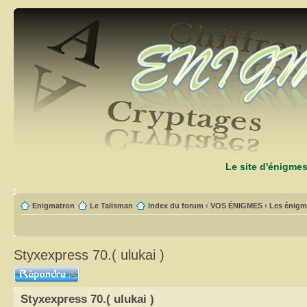
Le site d'énigme
Enigmatron
Le Talisman
Index du forum
‹
VOS ÉNIGMES
‹
Les énigm
Styxexpress 70.( ulukai )
Répondre
Styxexpress 70.( ulukai )