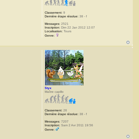
Classement:
9
Dernière étape résolue:
38 - f
Messages:
2521
Inscription:
Dim 22 Jan 2012 12:07
Localisation:
Tours
Genre:
Styx
Maître capillo
Classement:
26
Dernière étape résolue:
38 - f
Messages:
7207
Inscription:
Sam 2 Avr 2011 19:56
Genre: