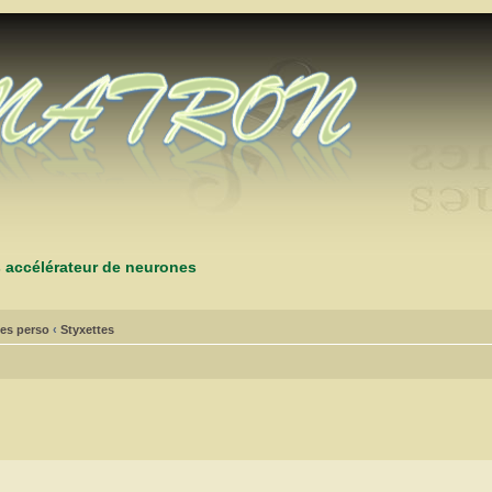
s accélérateur de neurones
es perso
‹
Styxettes