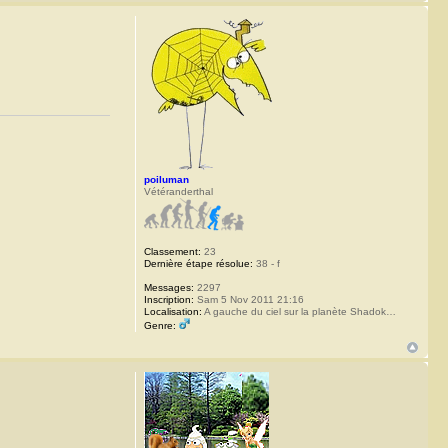
poiluman
Vétéranderthal
Classement:
23
Dernière étape résolue:
38 - f
Messages:
2297
Inscription:
Sam 5 Nov 2011 21:16
Localisation:
A gauche du ciel sur la planète Shadok…
Genre: