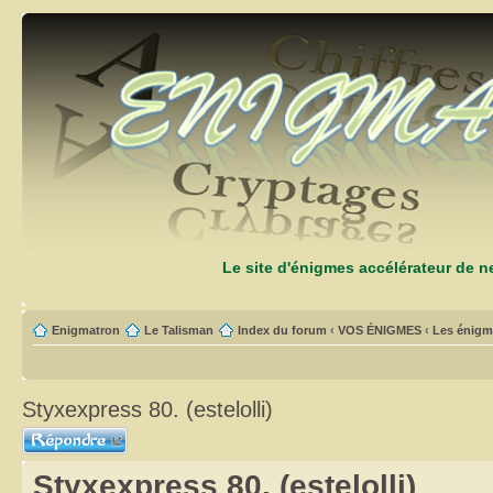
Le site d'énigmes accélérateur de 
Enigmatron
Le Talisman
Index du forum
‹
VOS ÉNIGMES
‹
Les énigm
Styxexpress 80. (estelolli)
Répondre
Styxexpress 80. (estelolli)