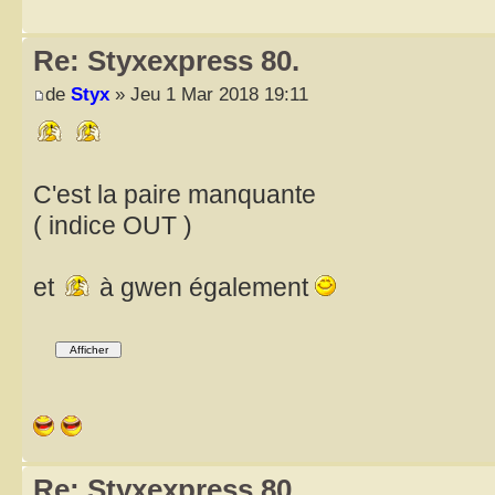
Re: Styxexpress 80.
de
Styx
» Jeu 1 Mar 2018 19:11
C'est la paire manquante
( indice OUT )
et
à gwen également
Re: Styxexpress 80.