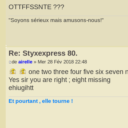
OTTFFSSNTE ???
"Soyons sérieux mais amusons-nous!"
Re: Styxexpress 80.
de
airelle
» Mer 28 Fév 2018 22:48
one two three four five six seven 
Yes sir you are right ; eight missing
ehiugihtt
Et pourtant , elle tourne !