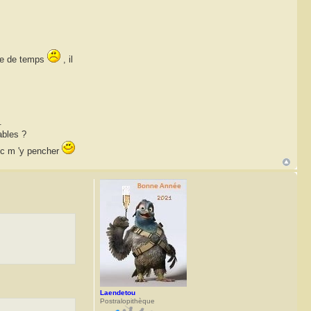
ute de temps
, il
.
ables ?
onc m 'y pencher
Laendetou
Postralopithèque