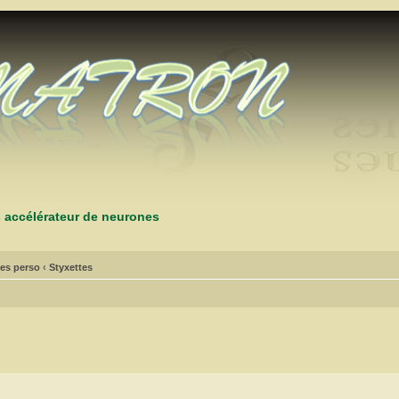
s accélérateur de neurones
es perso
‹
Styxettes