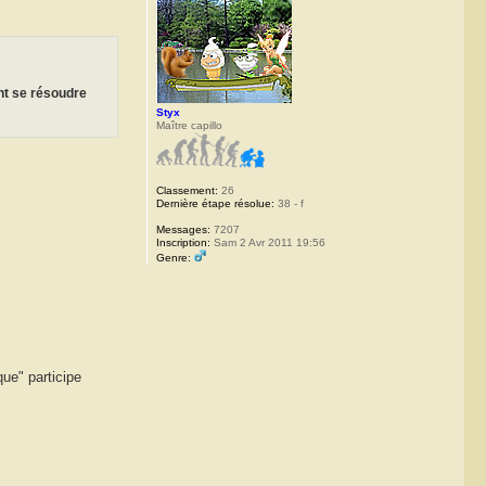
nt se résoudre
Styx
Maître capillo
Classement:
26
Dernière étape résolue:
38 - f
Messages:
7207
Inscription:
Sam 2 Avr 2011 19:56
Genre:
que" participe