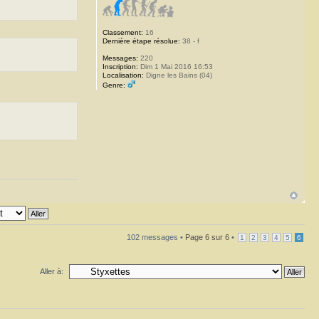
Classement:
16
Dernière étape résolue:
38 - f
Messages:
220
Inscription:
Dim 1 Mai 2016 16:53
Localisation:
Digne les Bains (04)
Genre:
102 messages •
Page
6
sur
6
•
1
2
3
4
5
6
Aller à: