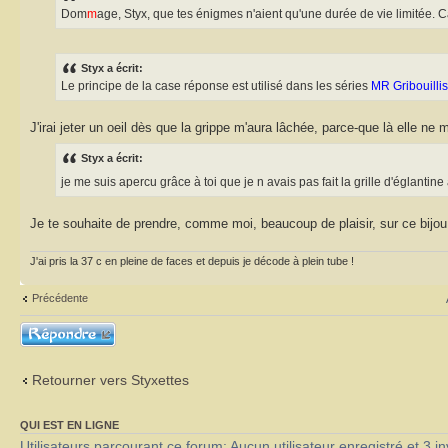
Dom
m
age, Styx, que tes énigmes n'aient qu'une durée de vie limitée. C
Styx a écrit:
Le principe de la case réponse est utilisé dans les séries
MR Gribouillis
J'irai jeter un oeil dès que la grippe m'aura lâchée, parce-que là elle ne m
Styx a écrit:
je me suis apercu grâce à toi que je n avais pas fait la grille d'églantine
Je te souhaite de prendre, comme moi, beaucoup de plaisir, sur ce bijou
J'ai pris la 37 c en pleine de faces et depuis je décode à plein tube !
Précédente
Répondre
Retourner vers Styxettes
QUI EST EN LIGNE
Utilisateurs parcourant ce forum: Aucun utilisateur enregistré et 3 in