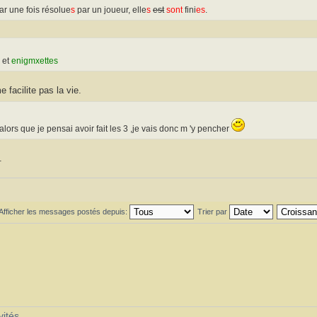
ar une fois résolue
s
par un joueur, elle
s
est
sont
fini
es
.
et
enigmxettes
e facilite pas la vie.
 alors que je pensai avoir fait les 3 ,je vais donc m 'y pencher
.
Afficher les messages postés depuis:
Trier par
vités