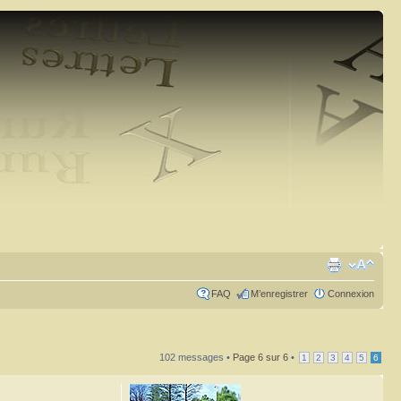
FAQ
M’enregistrer
Connexion
102 messages •
Page
6
sur
6
•
1
2
3
4
5
6