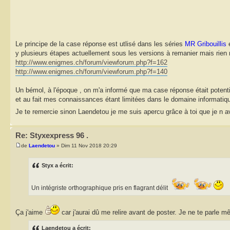
Le principe de la case réponse est utlisé dans les séries
MR Gribouillis
y plusieurs étapes actuellement sous les versions à remanier mais rien 
http://www.enigmes.ch/forum/viewforum.php?f=162
http://www.enigmes.ch/forum/viewforum.php?f=140
Un bémol, à l'époque , on m'a informé que ma case réponse était potenti
et au fait mes connaissances étant limitées dans le domaine informatiq
Je te remercie sinon Laendetou je me suis apercu grâce à toi que je n avai
Re: Styxexpress 96 .
de
Laendetou
» Dim 11 Nov 2018 20:29
Styx a écrit:
Un intégriste orthographique pris en flagrant délit
Ça j'aime
car j'aurai dû me relire avant de poster. Je ne te parle m
Laendetou a écrit: