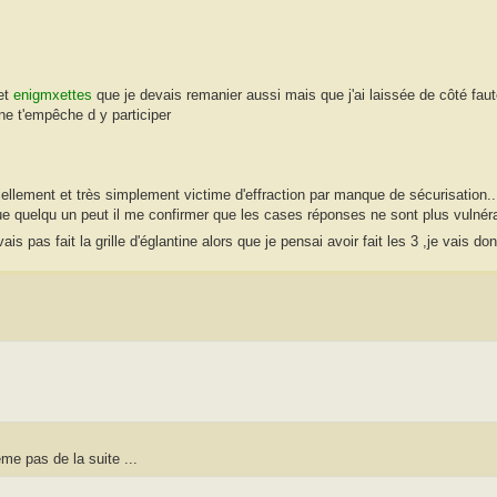
et
enigmxettes
que je devais remanier aussi mais que j'ai laissée de côté fa
ne t'empêche d y participer
ellement et très simplement victime d'effraction par manque de sécurisation..
ue quelqu un peut il me confirmer que les cases réponses ne sont plus vulnér
s pas fait la grille d'églantine alors que je pensai avoir fait les 3 ,je vais d
ême pas de la suite ...