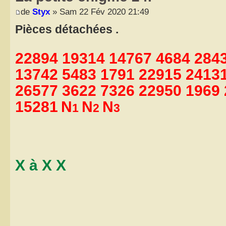
de
Styx
» Sam 22 Fév 2020 21:49
Pièces détachées .
22894 19314 14767 4684 284
13742 5483 1791 22915 2413
26577 3622 7326 22950 1969
15281
N
N
N
1
2
3
X à X X