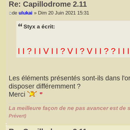
Re: Capillodrome 2.11
de
ulukai
» Dim 20 Juin 2021 15:31
Styx a écrit:
I I ? I I V I I ? V I ? V I I ? ? I I I
Les éléments présentés sont-ils dans l'ord
disposer différemment ?
Merci
La meilleure façon de ne pas avancer est de s
Prévert)