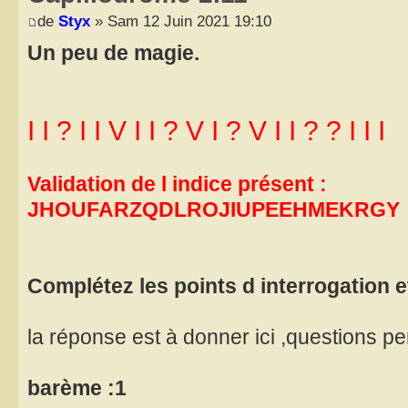
de
Styx
» Sam 12 Juin 2021 19:10
Un peu de magie.
I I ? I I V I I ? V I ? V I I ? ? I I I
Validation de l indice présent :
JHOUFARZQDLROJIUPEEHMEKRGY
Complétez les points d interrogation e
la réponse est à donner ici ,questions p
barème :1