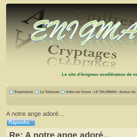
Le site d'énigmes accélérateur de 
Enigmatron
Le Talisman
Index du forum
‹
LE TALISMAN
‹
Autour du 
A notre ange adoré...
Répondre
Re: A notre ange adoré...