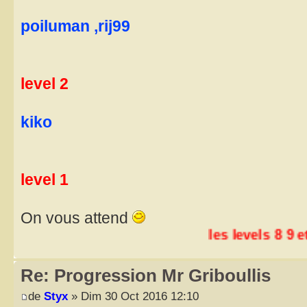
poiluman ,rij99
level 2
kiko
level 1
On vous attend
les levels 8 9 et 10 s
Re: Progression Mr Griboullis
de
Styx
» Dim 30 Oct 2016 12:10