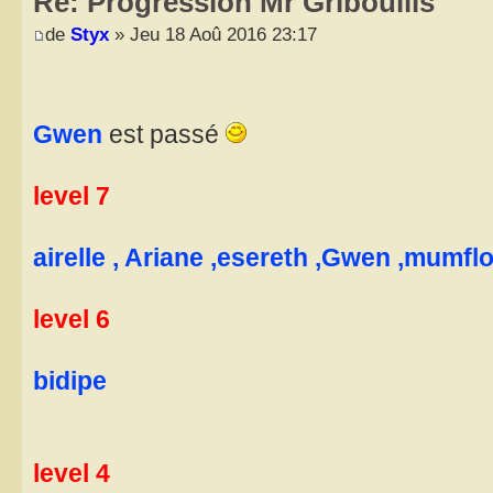
Re: Progression Mr Griboullis
de
Styx
» Jeu 18 Aoû 2016 23:17
Gwen
est passé
level 7
airelle , Ariane ,esereth ,Gwen ,mumflo
level 6
bidipe
level 4