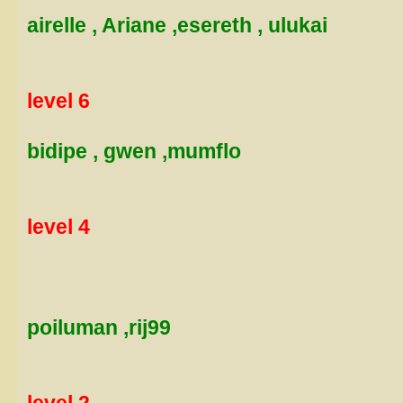
airelle , Ariane ,esereth , ulukai
level 6
bidipe , gwen ,mumflo
level 4
poiluman ,rij99
level 2