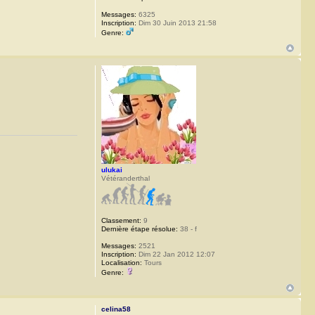
Messages:
6325
Inscription:
Dim 30 Juin 2013 21:58
Genre:
ulukai
Vétéranderthal
Classement:
9
Dernière étape résolue:
38 - f
Messages:
2521
Inscription:
Dim 22 Jan 2012 12:07
Localisation:
Tours
Genre:
celina58