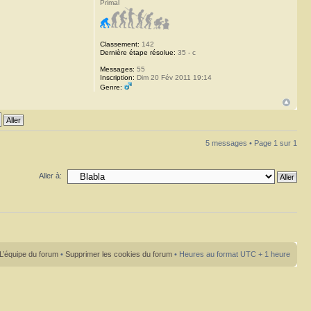
Primal
Classement:
142
Dernière étape résolue:
35 - c
Messages:
55
Inscription:
Dim 20 Fév 2011 19:14
Genre:
5 messages • Page
1
sur
1
Aller à:
L’équipe du forum
•
Supprimer les cookies du forum
• Heures au format UTC + 1 heure