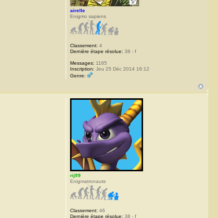
airelle
Enigmo sapiens
Classement:
4
Dernière étape résolue:
38 - f
Messages:
1165
Inscription:
Jeu 25 Déc 2014 16:12
Genre:
rij99
Enigmatronaute
Classement:
46
Dernière étape résolue:
38 - f