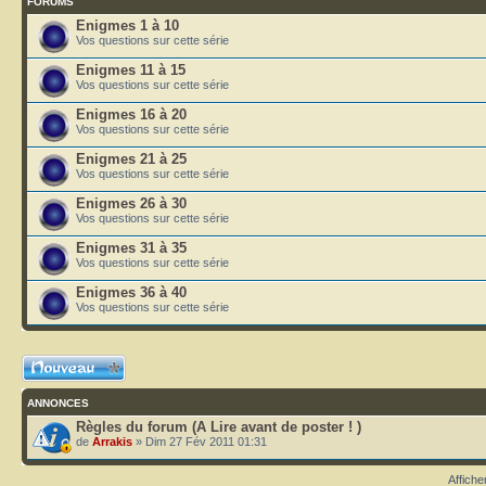
FORUMS
Enigmes 1 à 10
Vos questions sur cette série
Enigmes 11 à 15
Vos questions sur cette série
Enigmes 16 à 20
Vos questions sur cette série
Enigmes 21 à 25
Vos questions sur cette série
Enigmes 26 à 30
Vos questions sur cette série
Enigmes 31 à 35
Vos questions sur cette série
Enigmes 36 à 40
Vos questions sur cette série
Ecrire un nouveau
sujet
ANNONCES
Règles du forum (A Lire avant de poster ! )
de
Arrakis
» Dim 27 Fév 2011 01:31
Affiche