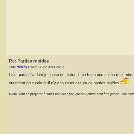
Re: Parties rapides
de
Medihv
» Sam 11 Jan 2014 23:06
C'est pas si évident je pense de rester dispo toute une soirée (moi même
surement pour cela qu'il n'y a toujours pas eu de parties rapides
Mieux vaut se préparer à saisir une occasion qui ne viendra peut être jamais, que d'ê