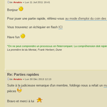
de
Arrakis
» Lun 11 Juil 2011 19:41
Bonjour
Pour jouer une partie rapide, référez-vous
au mode d'emploi du coin des
Vous trouverez un échiquier en flash
ICI
Have fun
"On ne peut comprendre un processus en l'interrompant. La compréhension doit rejoi
La première loi du Mentat, Frank Herbert, Dune
Re: Parties rapides
de
Arrakis
» Lun 30 Déc 2013 12:13
Suite à la judicieuse remarque d'un membre, foldingo nous a refait un
ma
pièces
Bravo et merci à lui