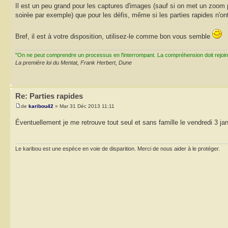
Il est un peu grand pour les captures d'images (sauf si on met un zoom p
soirée par exemple) que pour les défis, même si les parties rapides n'on
Bref, il est à votre disposition, utilisez-le comme bon vous semble
"On ne peut comprendre un processus en l'interrompant. La compréhension doit rejoi
La première loi du Mentat, Frank Herbert, Dune
Re: Parties rapides
de
karibou42
» Mar 31 Déc 2013 11:11
Éventuellement je me retrouve tout seul et sans famille le vendredi 3 janv
Le karibou est une espèce en voie de disparition. Merci de nous aider à le protéger.