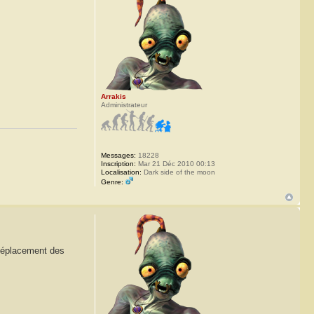
Arrakis
Administrateur
Messages:
18228
Inscription:
Mar 21 Déc 2010 00:13
Localisation:
Dark side of the moon
Genre:
 déplacement des