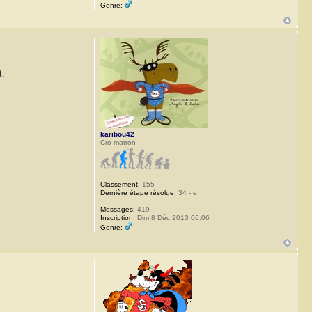
Genre:
t.
karibou42
Cro-matron
Classement:
155
Dernière étape résolue:
34 - e
Messages:
419
Inscription:
Dim 8 Déc 2013 06:06
Genre: