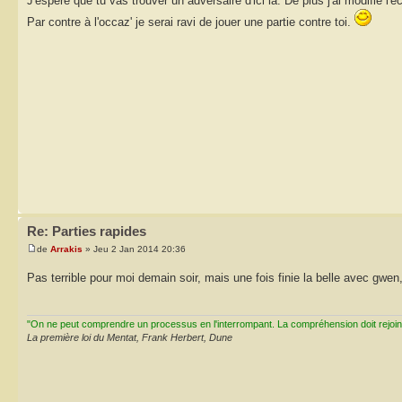
J'espère que tu vas trouver un adversaire d'ici là. De plus j'ai modifié l'éch
Par contre à l'occaz' je serai ravi de jouer une partie contre toi.
Re: Parties rapides
de
Arrakis
» Jeu 2 Jan 2014 20:36
Pas terrible pour moi demain soir, mais une fois finie la belle avec gwen,
"On ne peut comprendre un processus en l'interrompant. La compréhension doit rejoi
La première loi du Mentat, Frank Herbert, Dune