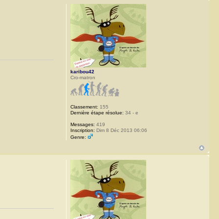
karibou42
Cro-matron
Classement:
155
Dernière étape résolue:
34 - e
Messages:
419
Inscription:
Dim 8 Déc 2013 06:06
Genre: