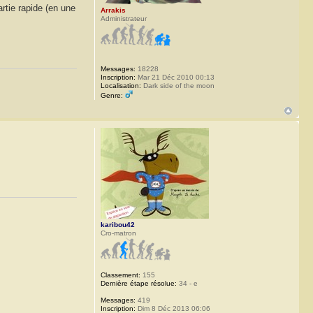
rtie rapide (en une
Arrakis
Administrateur
Messages:
18228
Inscription:
Mar 21 Déc 2010 00:13
Localisation:
Dark side of the moon
Genre:
karibou42
Cro-matron
Classement:
155
Dernière étape résolue:
34 - e
Messages:
419
Inscription:
Dim 8 Déc 2013 06:06