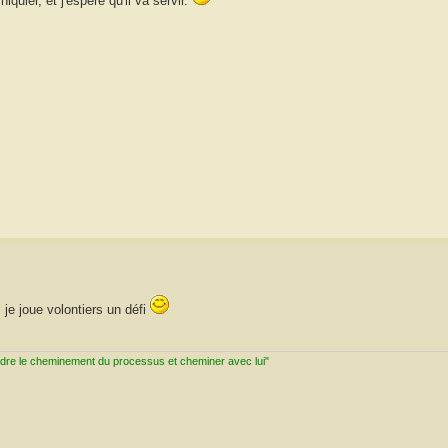
iquier, et j'espère qu'il va servir.
 je joue volontiers un défi
ndre le cheminement du processus et cheminer avec lui"