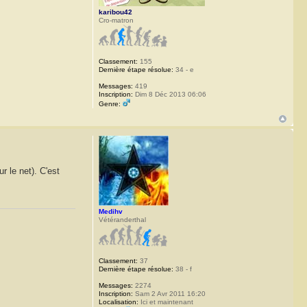
karibou42
Cro-matron
Classement:
155
Dernière étape résolue:
34 - e
Messages:
419
Inscription:
Dim 8 Déc 2013 06:06
Genre:
r le net). C'est
Medihv
Vétéranderthal
Classement:
37
Dernière étape résolue:
38 - f
Messages:
2274
Inscription:
Sam 2 Avr 2011 16:20
Localisation:
Ici et maintenant