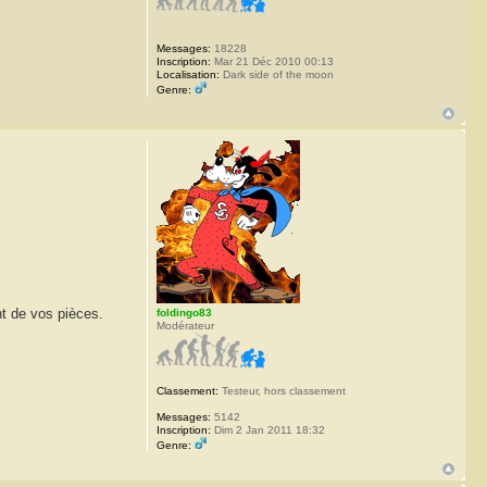
Messages:
18228
Inscription:
Mar 21 Déc 2010 00:13
Localisation:
Dark side of the moon
Genre:
nt de vos pièces.
foldingo83
Modérateur
Classement:
Testeur, hors classement
Messages:
5142
Inscription:
Dim 2 Jan 2011 18:32
Genre: