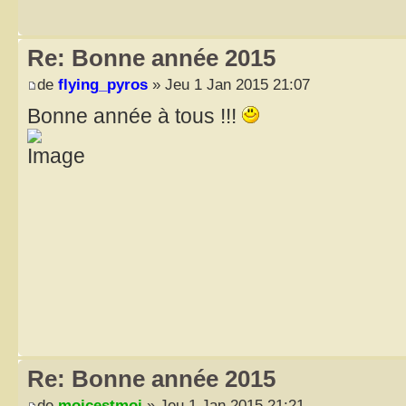
Re: Bonne année 2015
de
flying_pyros
» Jeu 1 Jan 2015 21:07
Bonne année à tous !!!
Re: Bonne année 2015
de
moicestmoi
» Jeu 1 Jan 2015 21:21