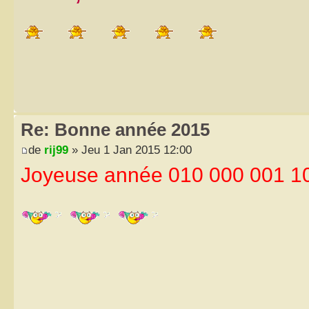
Re: Bonne année 2015
de
rij99
» Jeu 1 Jan 2015 12:00
Joyeuse année 010 000 001 101