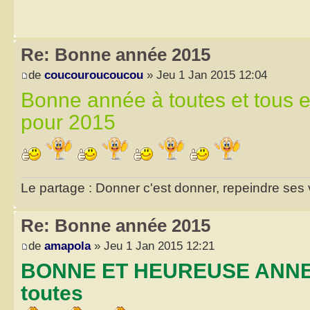
Re: Bonne année 2015
de
coucouroucoucou
» Jeu 1 Jan 2015 12:04
Bonne année à toutes et tous 
pour 2015
Le partage : Donner c'est donner, repeindre ses v
Re: Bonne année 2015
de
amapola
» Jeu 1 Jan 2015 12:21
BONNE ET HEUREUSE ANNEE 
toutes