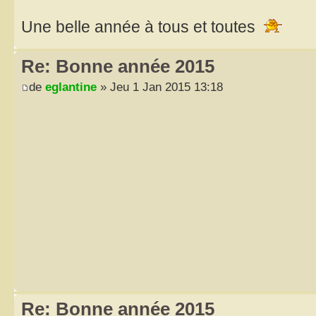
Une belle année à tous et toutes
Re: Bonne année 2015
de
eglantine
» Jeu 1 Jan 2015 13:18
Re: Bonne année 2015