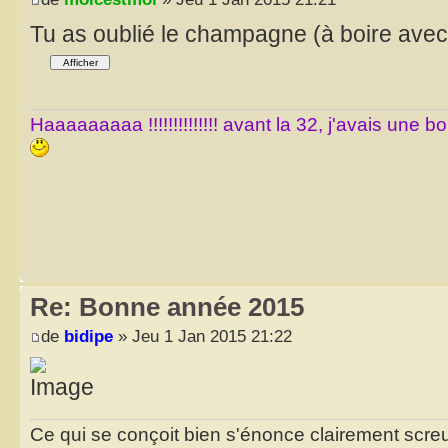
Tu as oublié le champagne (à boire ave
Haaaaaaaaa !!!!!!!!!!!!!! avant la 32, j'avais une 
Re: Bonne année 2015
de
bidipe
» Jeu 1 Jan 2015 21:22
Ce qui se conçoit bien s'énonce clairement scr