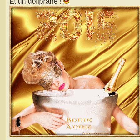
Et un doliprane !