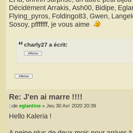
Décidément Arrakis, Ash00, Bidipe, Eglant
Flying_pyros, Foldingo83, Gwen, Langel
Sosoy, pfffffff, je vous aime
charly27 a écrit:
Re: J'en ai marre !!!!
de
eglantine
» Jeu 30 Avr 2020 20:39
Hello Kaleria !
A peine plus de deux mois pour arriver 