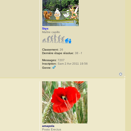
Styx
Maître capillo
Classement:
26
Dernière étape résolue:
38 - f
Messages:
7207
Inscription:
Sam 2 Avr 2011 19:56
Genre:
amapola
Posto Erectus