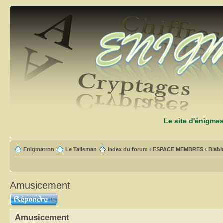
Le site d'énigme
Enigmatron
Le Talisman
Index du forum
‹
ESPACE MEMBRES
‹
Blabl
Amusicement
Répondre
Amusicement