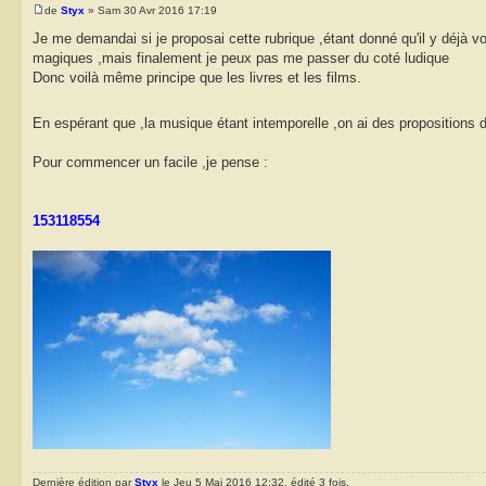
de
Styx
» Sam 30 Avr 2016 17:19
Je me demandai si je proposai cette rubrique ,étant donné qu'il y déjà v
magiques ,mais finalement je peux pas me passer du coté ludique
Donc voilà même principe que les livres et les films.
En espérant que ,la musique étant intemporelle ,on ai des propositions
Pour commencer un facile ,je pense :
153118554
Dernière édition par
Styx
le Jeu 5 Mai 2016 12:32, édité 3 fois.