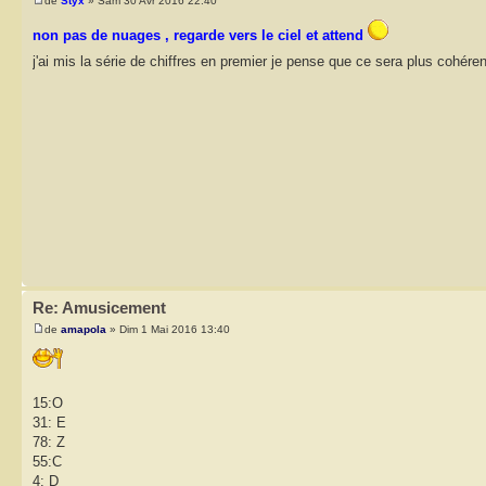
de
Styx
» Sam 30 Avr 2016 22:40
non pas de nuages , regarde vers le ciel et attend
j'ai mis la série de chiffres en premier je pense que ce sera plus cohére
Re: Amusicement
de
amapola
» Dim 1 Mai 2016 13:40
15:O
31: E
78: Z
55:C
4: D