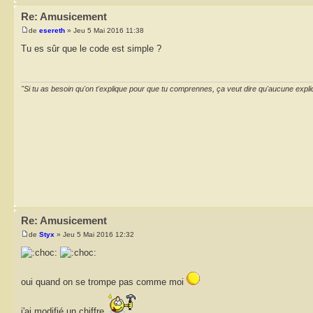
Re: Amusicement
de
esereth
» Jeu 5 Mai 2016 11:38
Tu es sûr que le code est simple ?
"Si tu as besoin qu'on t'explique pour que tu comprennes, ça veut dire qu'aucune expli
Re: Amusicement
de
Styx
» Jeu 5 Mai 2016 12:32
oui quand on se trompe pas comme moi
j'ai modifié un chiffre