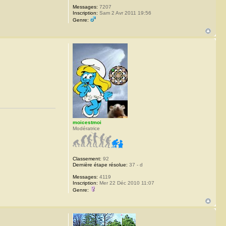
Messages:
7207
Inscription:
Sam 2 Avr 2011 19:56
Genre:
moicestmoi
Modératrice
Classement:
92
Dernière étape résolue:
37 - d
Messages:
4119
Inscription:
Mer 22 Déc 2010 11:07
Genre: