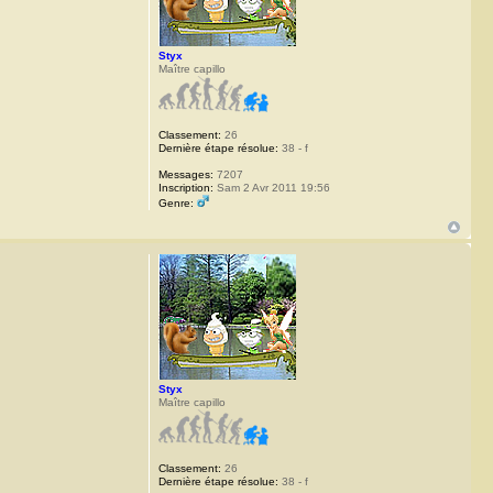
Styx
Maître capillo
Classement:
26
Dernière étape résolue:
38 - f
Messages:
7207
Inscription:
Sam 2 Avr 2011 19:56
Genre:
Styx
Maître capillo
Classement:
26
Dernière étape résolue:
38 - f