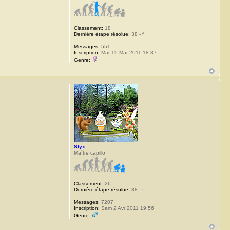
Classement:
18
Dernière étape résolue:
38 - f
Messages:
551
Inscription:
Mar 15 Mar 2011 18:37
Genre:
Styx
Maître capillo
Classement:
26
Dernière étape résolue:
38 - f
Messages:
7207
Inscription:
Sam 2 Avr 2011 19:56
Genre: