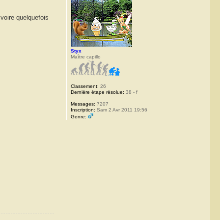
 voire quelquefois
Styx
Maître capillo
Classement:
26
Dernière étape résolue:
38 - f
Messages:
7207
Inscription:
Sam 2 Avr 2011 19:56
Genre: