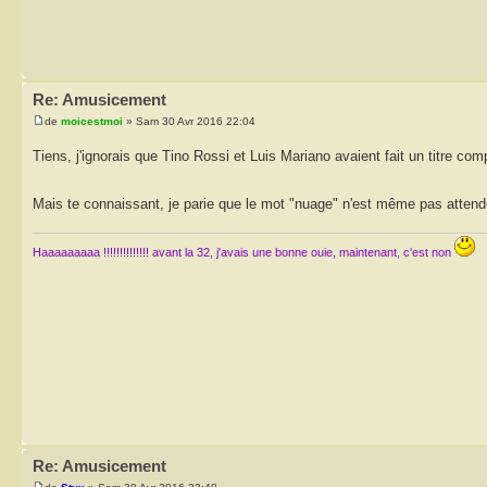
Re: Amusicement
de
moicestmoi
» Sam 30 Avr 2016 22:04
Tiens, j'ignorais que Tino Rossi et Luis Mariano avaient fait un titre co
Mais te connaissant, je parie que le mot "nuage" n'est même pas atten
Haaaaaaaaa !!!!!!!!!!!!!! avant la 32, j'avais une bonne ouie, maintenant, c'est non
Re: Amusicement