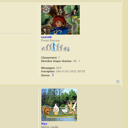
esereth
Posto Erectus
Classement:
7
Dernière étape résolue:
38 - f
Messages:
918
Inscription:
Dim 9 Oct 2011 09:55
Genre:
Styx
Maître capillo