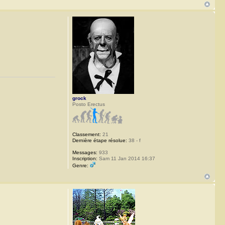
grock
Posto Erectus
Classement:
21
Dernière étape résolue:
38 - f
Messages:
933
Inscription:
Sam 11 Jan 2014 16:37
Genre: