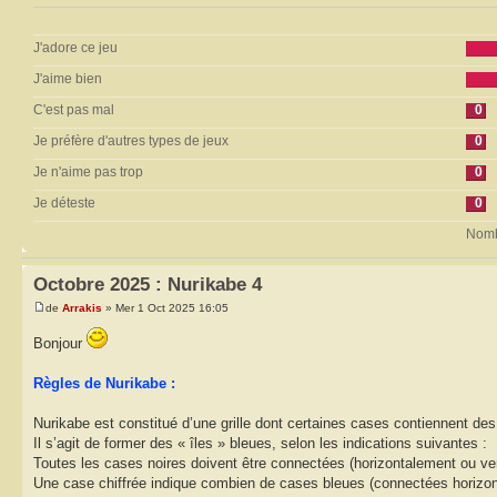
J'adore ce jeu
J'aime bien
C'est pas mal
0
Je préfère d'autres types de jeux
0
Je n'aime pas trop
0
Je déteste
0
Nombr
Octobre 2025 : Nurikabe 4
de
Arrakis
» Mer 1 Oct 2025 16:05
Bonjour
Règles de Nurikabe :
Nurikabe est constitué d’une grille dont certaines cases contiennent des 
Il s’agit de former des « îles » bleues, selon les indications suivantes :
Toutes les cases noires doivent être connectées (horizontalement ou ver
Une case chiffrée indique combien de cases bleues (connectées horizontal