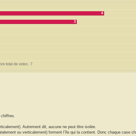
4
3
e total de votes : 7
chiffres.
ticalement). Autrement dit, aucune ne peut être isolée.
ement ou verticalement) forment l’île qui la contient. Donc chaque case chiff