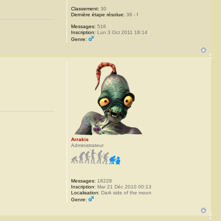
Classement:
30
Dernière étape résolue:
38 - f
Messages:
516
Inscription:
Lun 3 Oct 2011 18:14
Genre:
Arrakis
Administrateur
Messages:
18228
Inscription:
Mar 21 Déc 2010 00:13
Localisation:
Dark side of the moon
Genre: