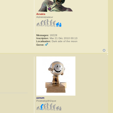
Arrakis
Administrateur
Messages:
18228
Inscription:
Mar 21 Déc 2010 00:13
Localisation:
Dark side of the moon
Genre:
aznum
Postralopithèque