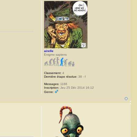
airelle
Enigmo sapiens
Classement:
4
Dernière étape résolue:
38 - f
Messages:
1166
Inscription:
Jeu 25 Déc 2014 16:12
Genre: