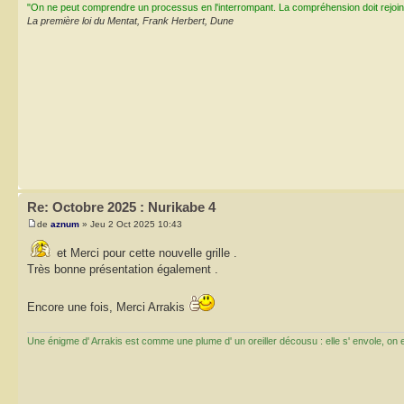
"On ne peut comprendre un processus en l'interrompant. La compréhension doit rejoi
La première loi du Mentat, Frank Herbert, Dune
Re: Octobre 2025 : Nurikabe 4
de
aznum
» Jeu 2 Oct 2025 10:43
et Merci pour cette nouvelle grille .
Très bonne présentation également .
Encore une fois, Merci Arrakis
Une énigme d' Arrakis est comme une plume d' un oreiller décousu : elle s' envole, on ess