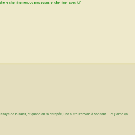
ndre le cheminement du processus et cheminer avec lui"
aye de la saisir, et quand on l'a attrapée, une autre s'envole à son tour ... et j' aime ça .