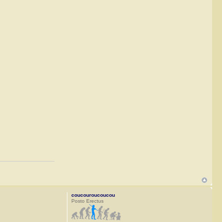
coucouroucoucou
Posto Erectus