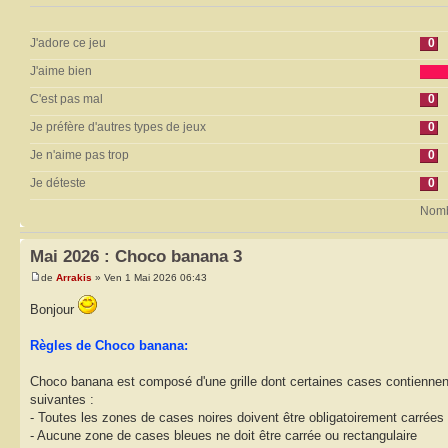
J'adore ce jeu
0
J'aime bien
C'est pas mal
0
Je préfère d'autres types de jeux
0
Je n'aime pas trop
0
Je déteste
0
Nombr
Mai 2026 : Choco banana 3
de
Arrakis
» Ven 1 Mai 2026 06:43
Bonjour
Règles de Choco banana:
Choco banana est composé d'une grille dont certaines cases contiennent
suivantes :
- Toutes les zones de cases noires doivent être obligatoirement carrées
- Aucune zone de cases bleues ne doit être carrée ou rectangulaire