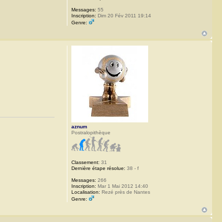
Messages:
55
Inscription:
Dim 20 Fév 2011 19:14
Genre:
aznum
Postralopithèque
Classement:
31
Dernière étape résolue:
38 - f
Messages:
266
Inscription:
Mar 1 Mai 2012 14:40
Localisation:
Rezé près de Nantes
Genre: