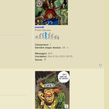
esereth
Posto Erectus
Classement:
7
Dernière étape résolue:
38 - f
Messages:
919
Inscription:
Dim 9 Oct 2011 09:55
Genre: