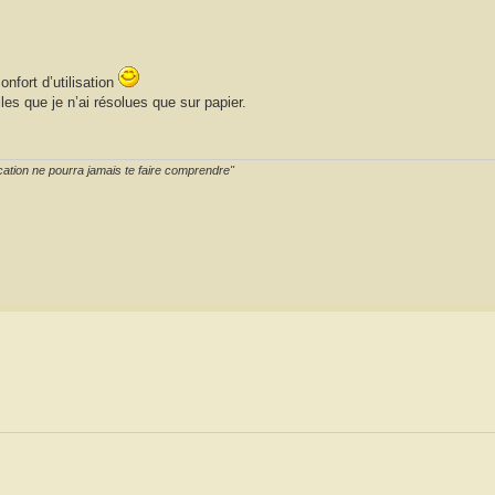
nfort d’utilisation
lles que je n’ai résolues que sur papier.
cation ne pourra jamais te faire comprendre"