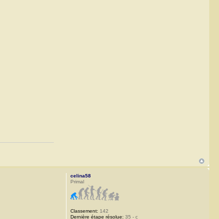
celina58
Primal
Classement:
142
Dernière étape résolue:
35 - c