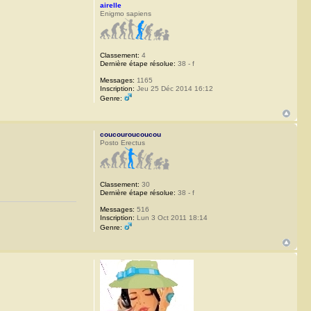
airelle
Enigmo sapiens
Classement:
4
Dernière étape résolue:
38 - f
Messages:
1165
Inscription:
Jeu 25 Déc 2014 16:12
Genre:
coucouroucoucou
Posto Erectus
Classement:
30
Dernière étape résolue:
38 - f
Messages:
516
Inscription:
Lun 3 Oct 2011 18:14
Genre: