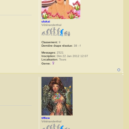
ulukai
Vétéranderthal
Classement:
9
Dernière étape résolue:
38 - f
Messages:
2521
Inscription:
Dim 22 Jan 2012 12:07
Localisation:
Tours
Genre:
tiffiew
Vétéranderthal