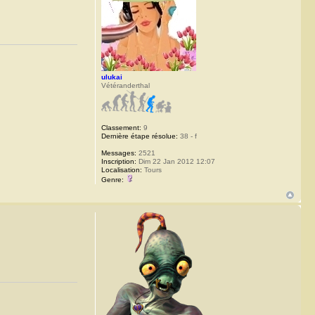
ulukai
Vétéranderthal
Classement:
9
Dernière étape résolue:
38 - f
Messages:
2521
Inscription:
Dim 22 Jan 2012 12:07
Localisation:
Tours
Genre: