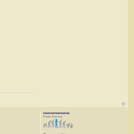
coucouroucoucou
Posto Erectus