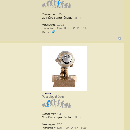
Classement:
24
Dernière étape résolue:
38 - f
Messages:
1991
Inscription:
Sam 3 Sep 2011 07:35
Genre:
aznum
Postralopithèque
Classement:
31
Dernière étape résolue:
38 - f
Messages:
266
Inscription:
Mar 1 Mai 2012 14:40