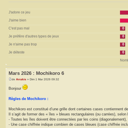
J'adore ce jeu
J'aime bien
C'est pas mal
0
Je préfère d'autres types de jeux
0
Je n'aime pas trop
0
Je déteste
0
Nombr
Mars 2026 : Mochikoro 6
de
Arrakis
» Dim 1 Mar 2026 09:32
Bonjour
Règles de Mochikoro :
Mochikoro est constitué d’une grille dont certaines cases contiennent de
Il s’agit de former des « îles » bleues rectangulaires (ou carrées), selon 
- Toutes les îles doivent être connectées par les coins (diagonalement),
- Une case chiffrée indique combien de cases bleues (case chiffrée incluse