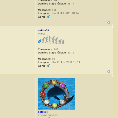
Classement:
30
Dernière étape résolue:
38 - f
Messages:
516
Inscription:
Lun 3 Oct 2011 18:14
Genre:
celina58
Primal
Classement:
142
Dernière étape résolue:
35 - c
Messages:
55
Inscription:
Dim 20 Fév 2011 19:14
Genre:
estelolli
Enigmo sapiens