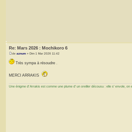
Re: Mars 2026 : Mochikoro 6
de
aznum
» Dim 1 Mar 2026 11:42
Très sympa à résoudre .
MERCI ARRAKIS
Une énigme d' Arrakis est comme une plume d' un oreiller décousu : elle s' envole, on ess