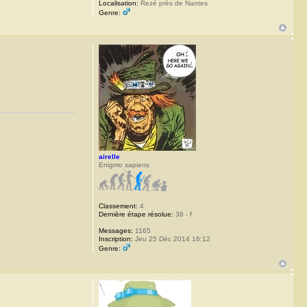
Localisation:
Rezé près de Nantes
Genre:
airelle
Enigmo sapiens
Classement:
4
Dernière étape résolue:
38 - f
Messages:
1165
Inscription:
Jeu 25 Déc 2014 16:12
Genre: