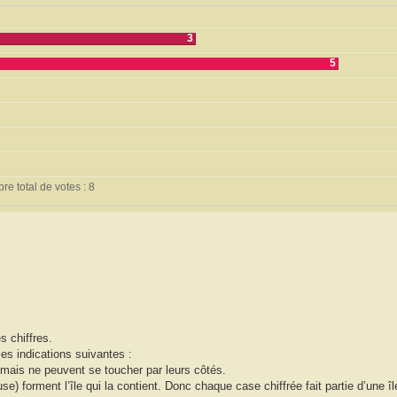
3
5
e total de votes : 8
s chiffres.
les indications suivantes :
 mais ne peuvent se toucher par leurs côtés.
) forment l’île qui la contient. Donc chaque case chiffrée fait partie d’une île